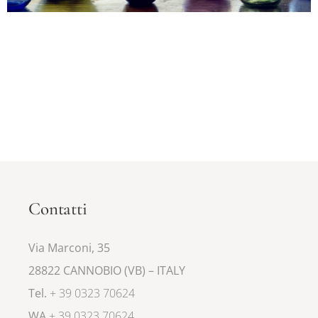
Contatti
Via Marconi, 35
28822 CANNOBIO (VB) – ITALY
Tel.
+ 39 0323 70624
WA
+ 39 0323 70624